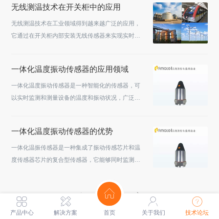
无线测温技术在开关柜中的应用
辐射原理来测量温度。当物体的温度发生变化时，
无线测温技术在工业领域得到越来越广泛的应用，
会发出不同频率的热辐射。传感器接收到这种辐射
它通过在开关柜内部安装无线传感器来实现实时监
并转化为电信号，再通过内置的芯片将数据传输至
测和远程控制温度。下面将为大家详细介绍无线测
接收器，从而实现温度监测。2.优势特点无源无线
温应用在开关柜中的优势。1、无线测温的优势：
温度传感器具有检测范围广、安装方便、无...
一体化温度振动传感器的应用领域
开关柜无线测温技术具有以下几个显著优势：无需
布线，安装简便。传统的温度监测系统需要进行复
一体化温度振动传感器是一种智能化的传感器，可
杂的布线工作，而开关柜无线测温技术可以通过无
以实时监测和测量设备的温度和振动状况，广泛应
线传感器实现，大大简化了安装过程。实时监测和
用于机械制造、航空航天、冶金、能源等领域。以
远程控制。无线测温系统可以随时监测开关柜内...
下是一体化温度振动传感器的应用。1. 机械制造领
一体化温度振动传感器的优势
域：振动温度传感器可以用于机床设备、重型机
械、工作台和传动装置等各种机械设备上。它可以
一体化温振传感器是一种集成了振动传感芯片和温
监测机械设备的振动状态和温度变化，实时检测和
度传感器芯片的复合型传感器，它能够同时监测设
预防设备可能出现的故障和安全隐患。2. 能源领
备的振动和温度状态。它在工业设备状态监测领域
域：振动温度传感器可以应用于石油、天然...
得到了广泛应用，尤其是在机械类故障监测系统
1
/ 7
中，它可以将振动量转换为电信号显示出来，帮助
管理人员及时发现并处理故障，维持生产环境的安
产品中心
解决方案
首页
关于我们
技术论坛