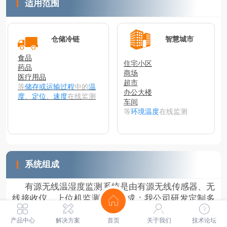
适用范围
仓储冷链
智慧城市
食品
住宅小区
药品
商场
医疗用品
超市
等
储存或运输过程
中的
温
办公大楼
度、定位、速度
在线监测
车间
等
环境
温度
在线监测
系统组成
有
源无线温湿度监测系统是由有源无线传感器、无
线接收仪、上位机监测系统组成；
我公司研发定制多
种类型传感器，以满足各种测试环境、范围的要求
；
产品中心
解决方案
首页
关于我们
技术论坛